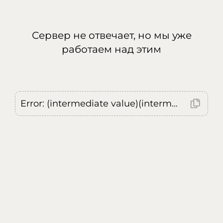
Сервер не отвечает, но мы уже
работаем над этим
Error: (intermediate value)(intermediate value)(intermediate value).replaceAll is not a function