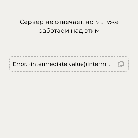
Сервер не отвечает, но мы уже
работаем над этим
Error: (intermediate value)(intermediate value)(intermediate value).replaceAll is not a function