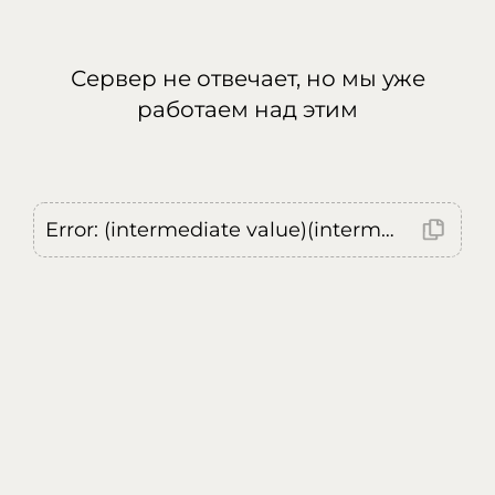
Сервер не отвечает, но мы уже
работаем над этим
Error: (intermediate value)(intermediate value)(intermediate value).replaceAll is not a function