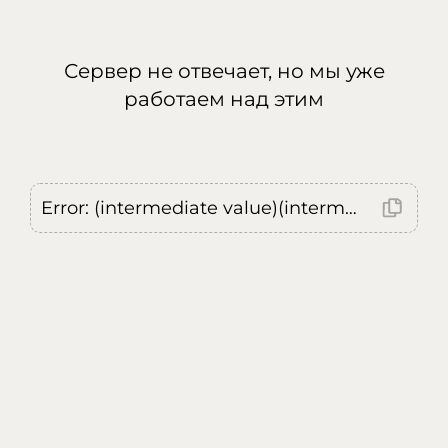
Сервер не отвечает, но мы уже
работаем над этим
Error: (intermediate value)(intermediate value)(intermediate value).replaceAll is not a function