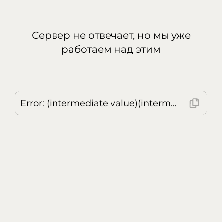
Сервер не отвечает, но мы уже
работаем над этим
Error: (intermediate value)(intermediate value)(intermediate value).replaceAll is not a function