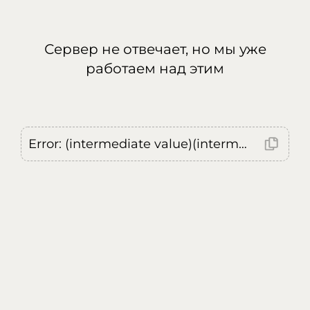
Сервер не отвечает, но мы уже
работаем над этим
Error: (intermediate value)(intermediate value)(intermediate value).replaceAll is not a function