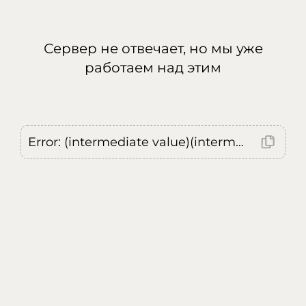
Сервер не отвечает, но мы уже
работаем над этим
Error: (intermediate value)(intermediate value)(intermediate value).replaceAll is not a function