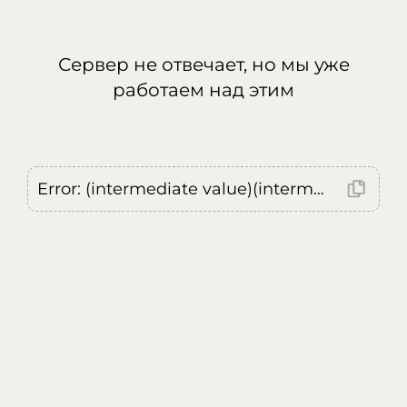
Сервер не отвечает, но мы уже
работаем над этим
Error: (intermediate value)(intermediate value)(intermediate value).replaceAll is not a function