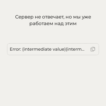
Сервер не отвечает, но мы уже
работаем над этим
Error: (intermediate value)(intermediate value)(intermediate value).replaceAll is not a function