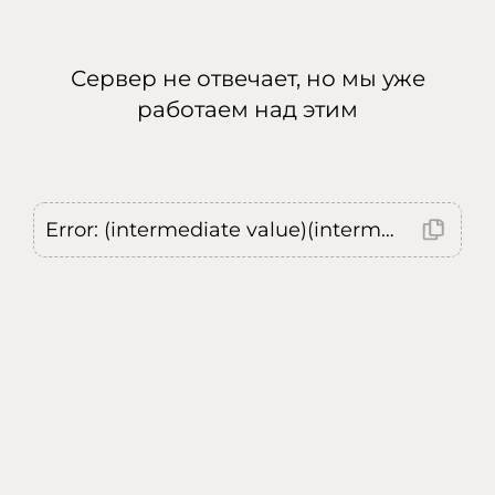
Сервер не отвечает, но мы уже
работаем над этим
Error: (intermediate value)(intermediate value)(intermediate value).replaceAll is not a function