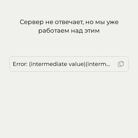
Сервер не отвечает, но мы уже
работаем над этим
Error: (intermediate value)(intermediate value)(intermediate value).replaceAll is not a function