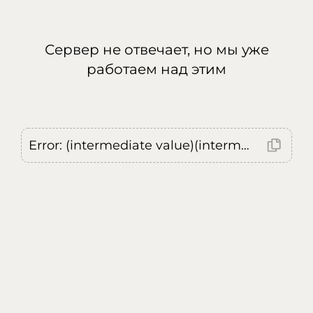
Сервер не отвечает, но мы уже
работаем над этим
Error: (intermediate value)(intermediate value)(intermediate value).replaceAll is not a function